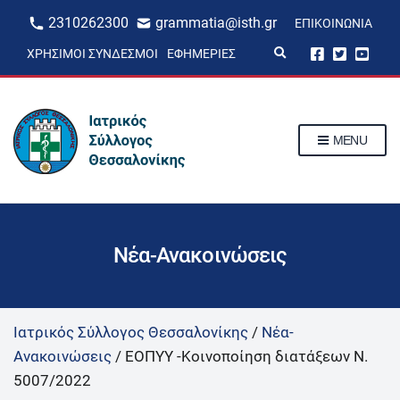
2310262300
grammatia@isth.gr
ΕΠΙΚΟΙΝΩΝΊΑ
E
ΧΡΉΣΙΜΟΙ ΣΎΝΔΕΣΜΟΙ
ΕΦΗΜΕΡΊΕΣ
x
p
a
n
d
s
MENU
e
a
r
c
h
f
o
r
Νέα-Ανακοινώσεις
m
Ιατρικός Σύλλογος Θεσσαλονίκης
/
Νέα-
Ανακοινώσεις
/
ΕΟΠΥΥ -Κοινοποίηση διατάξεων Ν.
5007/2022