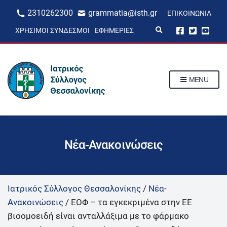
2310262300
grammatia@isth.gr
ΕΠΙΚΟΙΝΩΝΊΑ
E
ΧΡΉΣΙΜΟΙ ΣΎΝΔΕΣΜΟΙ
ΕΦΗΜΕΡΊΕΣ
x
p
a
n
d
s
MENU
e
a
r
c
h
f
o
r
Νέα-Ανακοινώσεις
m
Ιατρικός Σύλλογος Θεσσαλονίκης
/
Νέα-
Ανακοινώσεις
/
ΕΟΦ – τα εγκεκριμένα στην ΕΕ
βιοομοειδή είναι ανταλλάξιμα με το φάρμακο