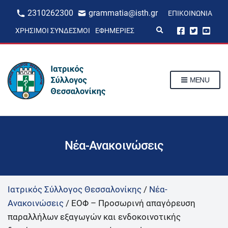
2310262300
grammatia@isth.gr
ΕΠΙΚΟΙΝΩΝΊΑ
E
ΧΡΉΣΙΜΟΙ ΣΎΝΔΕΣΜΟΙ
ΕΦΗΜΕΡΊΕΣ
x
p
a
n
d
s
MENU
e
a
r
c
h
f
o
r
Νέα-Ανακοινώσεις
m
Ιατρικός Σύλλογος Θεσσαλονίκης
/
Νέα-
Ανακοινώσεις
/
ΕΟΦ – Προσωρινή απαγόρευση
παραλλήλων εξαγωγών και ενδοκοινοτικής