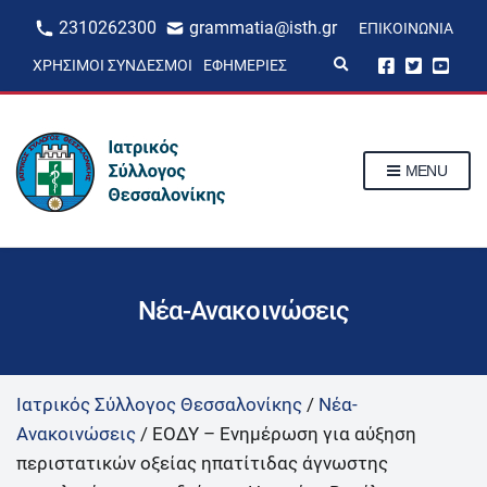
2310262300
grammatia@isth.gr
ΕΠΙΚΟΙΝΩΝΊΑ
E
ΧΡΉΣΙΜΟΙ ΣΎΝΔΕΣΜΟΙ
ΕΦΗΜΕΡΊΕΣ
x
p
a
n
d
s
MENU
e
a
r
c
h
f
o
r
Νέα-Ανακοινώσεις
m
Ιατρικός Σύλλογος Θεσσαλονίκης
/
Νέα-
Ανακοινώσεις
/
ΕΟΔΥ – Ενημέρωση για αύξηση
περιστατικών οξείας ηπατίτιδας άγνωστης