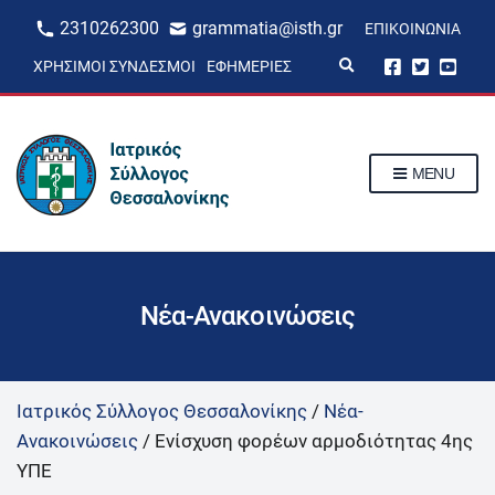
2310262300
grammatia@isth.gr
ΕΠΙΚΟΙΝΩΝΊΑ
E
ΧΡΉΣΙΜΟΙ ΣΎΝΔΕΣΜΟΙ
ΕΦΗΜΕΡΊΕΣ
x
p
a
n
d
s
MENU
e
a
r
c
h
f
o
r
Νέα-Ανακοινώσεις
m
Ιατρικός Σύλλογος Θεσσαλονίκης
/
Νέα-
Ανακοινώσεις
/
Ενίσχυση φορέων αρμοδιότητας 4ης
ΥΠΕ