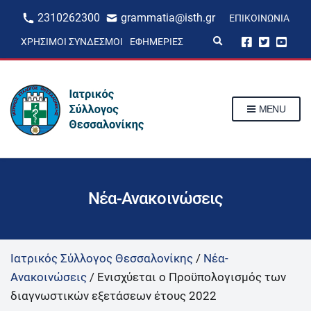
2310262300
grammatia@isth.gr
ΕΠΙΚΟΙΝΩΝΊΑ
E
ΧΡΉΣΙΜΟΙ ΣΎΝΔΕΣΜΟΙ
ΕΦΗΜΕΡΊΕΣ
x
p
a
n
d
s
MENU
e
a
r
c
h
f
o
r
Νέα-Ανακοινώσεις
m
Ιατρικός Σύλλογος Θεσσαλονίκης
/
Νέα-
Ανακοινώσεις
/
Ενισχύεται ο Προϋπολογισμός των
διαγνωστικών εξετάσεων έτους 2022