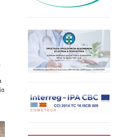
,
α
ία