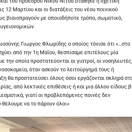
και του προέδρου Νίκου Νίτσα στάθηκε η σχετική
 12 Μαρτίου και οι διατάξεις του νέου ποινικού
ους βιαιοπραγούν με οποιοδήποτε τρόπο, σωματικό,
 υγειονομικών.
ιοσύνης Γιωργος Φλωρίδης ο οποίος τόνισε ότι «…στο
σχύει από την 1η Μαΐου, θεσπίσαμε επιτέλους μία
ε την οποία προστατεύονται οι γιατροί, οι νοσηλευτές
 νοσοκομεία, όταν ασκούν το λειτούργημά τους ή
αξη θα προστατεύσει όλους όσοι εργάζονται σκληρά στ
ρίας, από λεκτικές επιθέσεις ή και μια άλλου είδους β
εσματικά, γιατί οι προβλεπόμενες ποινές δεν
υ θέλουμε να το πάρουν όλοι»