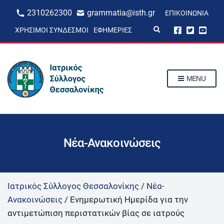
2310262300
grammatia@isth.gr
ΕΠΙΚΟΙΝΩΝΊΑ
E
ΧΡΉΣΙΜΟΙ ΣΎΝΔΕΣΜΟΙ
ΕΦΗΜΕΡΊΕΣ
x
p
a
n
d
s
MENU
e
a
r
c
h
f
o
r
Νέα-Ανακοινώσεις
m
Ιατρικός Σύλλογος Θεσσαλονίκης
/
Νέα-
Ανακοινώσεις
/
Ενημερωτική Ημερίδα για την
αντιμετώπιση περιστατικών βίας σε ιατρούς