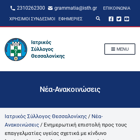
2310262300
grammatia@isth.gr
ΕΠΙΚΟΙΝΩΝΊΑ
E
ΧΡΉΣΙΜΟΙ ΣΎΝΔΕΣΜΟΙ
ΕΦΗΜΕΡΊΕΣ
x
p
a
n
d
s
MENU
e
a
r
c
h
f
o
r
Νέα-Ανακοινώσεις
m
Ιατρικός Σύλλογος Θεσσαλονίκης
/
Νέα-
Ανακοινώσεις
/
Ενημερωτική επιστολή προς τους
επαγγελματίες υγείας σχετικά με κίνδυνο