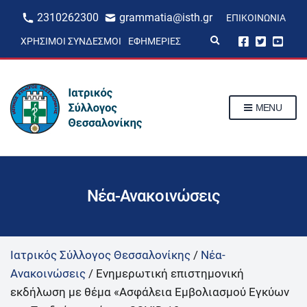
2310262300
grammatia@isth.gr
ΕΠΙΚΟΙΝΩΝΊΑ
E
ΧΡΉΣΙΜΟΙ ΣΎΝΔΕΣΜΟΙ
ΕΦΗΜΕΡΊΕΣ
x
p
a
n
d
s
MENU
e
a
r
c
h
f
o
r
Νέα-Ανακοινώσεις
m
Ιατρικός Σύλλογος Θεσσαλονίκης
/
Νέα-
Ανακοινώσεις
/
Ενημερωτική επιστημονική
εκδήλωση με θέμα «Ασφάλεια Εμβολιασμού Εγκύων