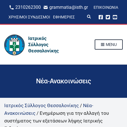
2310262300
grammatia@isth.gr
ΕΠΙΚΟΙΝΩΝΊΑ
E
ΧΡΉΣΙΜΟΙ ΣΎΝΔΕΣΜΟΙ
ΕΦΗΜΕΡΊΕΣ
x
p
a
n
d
s
MENU
e
a
r
c
h
f
o
r
Νέα-Ανακοινώσεις
m
Ιατρικός Σύλλογος Θεσσαλονίκης
/
Νέα-
Ανακοινώσεις
/
Ενημέρωση για την αλλαγή του
συστήματος των εξετάσεων λήψης Ιατρικής