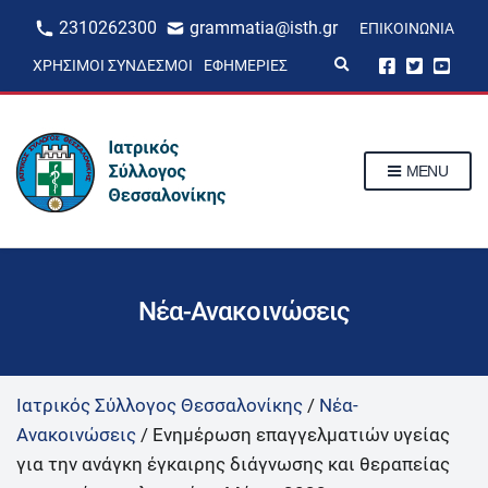
2310262300
grammatia@isth.gr
ΕΠΙΚΟΙΝΩΝΊΑ
E
ΧΡΉΣΙΜΟΙ ΣΎΝΔΕΣΜΟΙ
ΕΦΗΜΕΡΊΕΣ
x
p
a
n
d
s
MENU
e
a
r
c
h
f
o
r
Νέα-Ανακοινώσεις
m
Ιατρικός Σύλλογος Θεσσαλονίκης
/
Νέα-
Ανακοινώσεις
/
Ενημέρωση επαγγελματιών υγείας
για την ανάγκη έγκαιρης διάγνωσης και θεραπείας