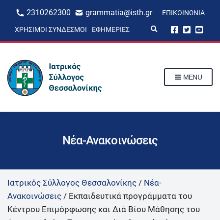
2310262300
grammatia@isth.gr
ΕΠΙΚΟΙΝΩΝΊΑ
E
ΧΡΉΣΙΜΟΙ ΣΎΝΔΕΣΜΟΙ
ΕΦΗΜΕΡΊΕΣ
x
p
a
n
d
s
MENU
e
a
r
c
h
f
o
r
Νέα-Ανακοινώσεις
m
Ιατρικός Σύλλογος Θεσσαλονίκης
/
Νέα-
Ανακοινώσεις
/
Εκπαιδευτικά προγράμματα του
Κέντρου Επιμόρφωσης και Διά Βίου Μάθησης του