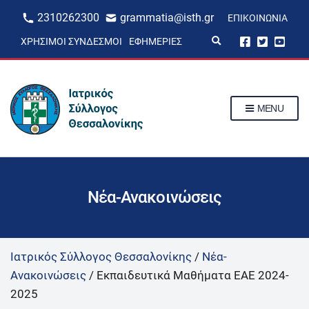
2310262300
grammatia@isth.gr
ΕΠΙΚΟΙΝΩΝΊΑ
E
ΧΡΉΣΙΜΟΙ ΣΎΝΔΕΣΜΟΙ
ΕΦΗΜΕΡΊΕΣ
x
p
a
n
d
s
MENU
e
a
r
c
h
f
o
r
Νέα-Ανακοινώσεις
m
Ιατρικός Σύλλογος Θεσσαλονίκης
/
Νέα-
Ανακοινώσεις
/
Εκπαιδευτικά Μαθήματα ΕΑΕ 2024-
2025