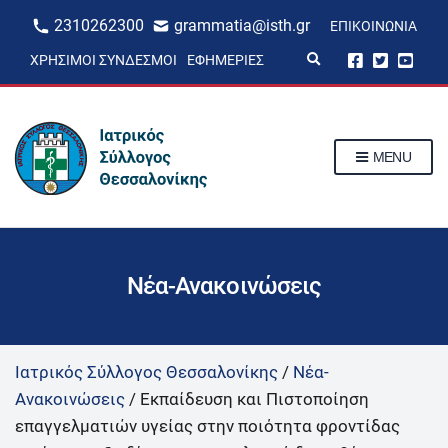
2310262300
grammatia@isth.gr
ΕΠΙΚΟΙΝΩΝΊΑ
E
ΧΡΉΣΙΜΟΙ ΣΎΝΔΕΣΜΟΙ
ΕΦΗΜΕΡΊΕΣ
x
p
a
n
d
s
MENU
e
a
r
c
h
f
o
r
Νέα-Ανακοινώσεις
m
Ιατρικός Σύλλογος Θεσσαλονίκης
/
Νέα-
Ανακοινώσεις
/
Εκπαίδευση και Πιστοποίηση
επαγγελματιών υγείας στην ποιότητα φροντίδας