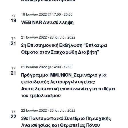
N
i
t
e
a
e
.
w
19 Ιουνίου 2022 @ 17:00
-
20:00
ΚΥ
v
19
s
WEBINAR Αντισύλληψη
i
N
g
a
21 Ιουνίου 2022
-
23 Ιουνίου 2022
ΤΡ
v
a
21
2η Επιστημονική Εκδήλωση “Επίκαιρα
i
t
Θέματα στον Σακχαρώδη Διαβήτη”
g
i
a
o
21 Ιουνίου 2022 @ 14:00
-
17:00
ΤΡ
t
21
Πρόγραμμα IMMUNION_Σεμινάριο για
n
i
εκπαιδευτές λειτουργών υγείας:
o
Aποτελεσματική επικοινωνία για το θέμα
n
του εμβολιασμού
22 Ιουνίου 2022
-
25 Ιουνίου 2022
ΤΕ
22
39ο Πανευρωπαικό Συνέδριο Περιοχικής
Αναισθησίας και Θεραπείας Πόνου