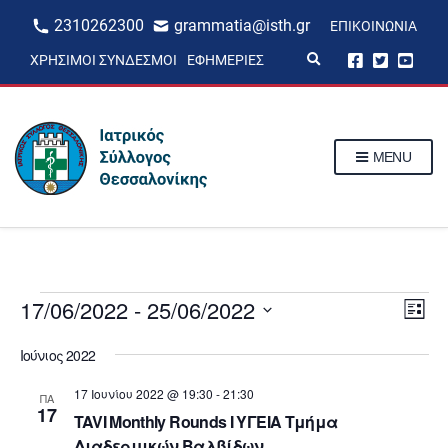
2310262300
grammatia@isth.gr
ΕΠΙΚΟΙΝΩΝΊΑ
E
ΧΡΉΣΙΜΟΙ ΣΎΝΔΕΣΜΟΙ
ΕΦΗΜΕΡΊΕΣ
x
p
a
n
d
s
MENU
e
a
r
c
h
f
o
r
m
Events
V
17/06/2022
 - 
25/06/2022
E
L
v
i
S
i
e
e
Ιούνιος 2022
s
e
l
n
t
e
w
17 Ιουνίου 2022 @ 19:30
-
21:30
c
ΠΑ
t
17
t
s
TAVI Μonthly Rounds I ΥΓΕΙΑ Τμήμα
V
d
Διαδερμικών Βαλβίδων
a