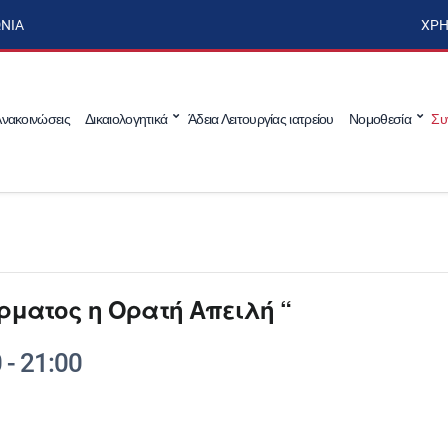
ΩΝΊΑ
ΧΡΉ
νακοινώσεις
Δικαιολογητικά
Άδεια Λειτουργίας ιατρείου
Νομοθεσία
Συ
ρματος η Ορατή Απειλή “
0
-
21:00