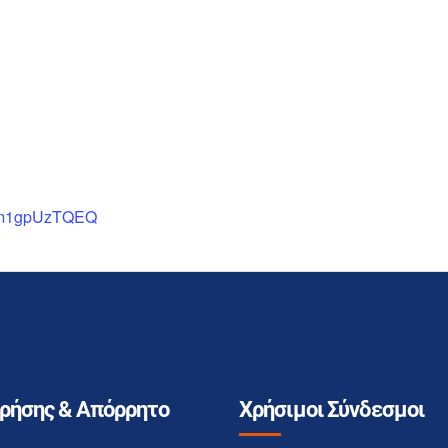
=dm1gpUzTQEQ
Χρήσης & Απόρρητο
Χρήσιμοι Σύνδεσμοι