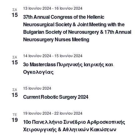
N
i
t
e
13 Ιουνίου 2024
-
16 Ιουνίου 2024
a
e
ΣΑ
15
.
w
37th Annual Congress of the Hellenic
v
s
Neurosurgical Society & Joint Meeting with the
i
N
Bulgarian Society of Neurosurgery & 17th Annual
g
a
Neurosurgery Nurses Meeting
v
a
i
t
14 Ιουνίου 2024
-
15 Ιουνίου 2024
ΣΑ
g
15
i
3ο Masterclass Πυρηνικής Ιατρικής και
a
Ογκολογίας
o
t
n
i
15 Ιουνίου 2024
ΣΑ
o
15
Current Robotic Surgery 2024
n
19 Ιουνίου 2024
-
22 Ιουνίου 2024
ΤΕ
19
10ο Πανελλήνιο Συνέδριο Αρθροσκοπικής
Χειρουργικής & Αθλητικών Κακώσεων