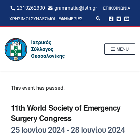
2310262300
grammatia@isth.gr
ΕΠΙΚΟΙΝΩΝΊΑ
E
ΧΡΉΣΙΜΟΙ ΣΎΝΔΕΣΜΟΙ
ΕΦΗΜΕΡΊΕΣ
x
p
a
n
d
s
MENU
e
a
r
c
h
f
o
r
This event has passed.
m
11th World Society of Emergency
Surgery Congress
25 Ιουνίου 2024
-
28 Ιουνίου 2024