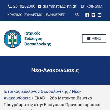
2310262300
grammatia@isth.gr
ΕΠΙΚΟΙΝΩΝΊΑ
E
ΧΡΉΣΙΜΟΙ ΣΎΝΔΕΣΜΟΙ
ΕΦΗΜΕΡΊΕΣ
x
p
a
n
d
s
MENU
e
a
r
c
h
f
o
r
Νέα-Ανακοινώσεις
m
Ιατρικός Σύλλογος Θεσσαλονίκης
/
Νέα-
Ανακοινώσεις
/
ΕΚΑΒ – 26ο Μετεκπαιδευτικό
Προγράμματος στην Επείγουσα Προνοσοκομειακή