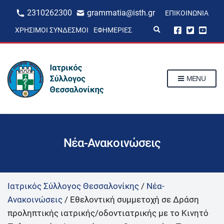
2310262300
grammatia@isth.gr
ΕΠΙΚΟΙΝΩΝΊΑ
E
ΧΡΉΣΙΜΟΙ ΣΎΝΔΕΣΜΟΙ
ΕΦΗΜΕΡΊΕΣ
x
p
a
n
d
s
MENU
e
a
r
c
h
f
o
r
Νέα-Ανακοινώσεις
m
Ιατρικός Σύλλογος Θεσσαλονίκης
/
Νέα-
Ανακοινώσεις
/
Εθελοντική συμμετοχή σε Δράση
προληπτικής ιατρικής/οδοντιατρικής με το Κινητό