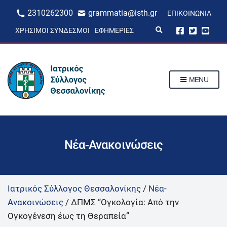
2310262300
grammatia@isth.gr
ΕΠΙΚΟΙΝΩΝΊΑ
E
ΧΡΉΣΙΜΟΙ ΣΎΝΔΕΣΜΟΙ
ΕΦΗΜΕΡΊΕΣ
x
p
a
n
d
s
MENU
e
a
r
c
h
f
o
r
Νέα-Ανακοινώσεις
m
Ιατρικός Σύλλογος Θεσσαλονίκης
/
Νέα-
Ανακοινώσεις
/
ΔΠΜΣ “Ογκολογία: Από την
Ογκογένεση έως τη Θεραπεία”