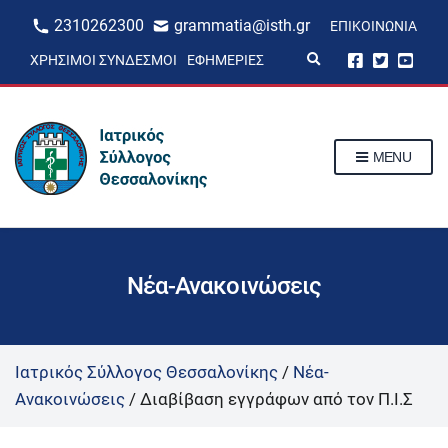
2310262300
grammatia@isth.gr
ΕΠΙΚΟΙΝΩΝΊΑ
E
ΧΡΉΣΙΜΟΙ ΣΎΝΔΕΣΜΟΙ
ΕΦΗΜΕΡΊΕΣ
x
p
a
n
d
s
MENU
e
a
r
c
h
f
o
r
Νέα-Ανακοινώσεις
m
Ιατρικός Σύλλογος Θεσσαλονίκης
/
Νέα-
Ανακοινώσεις
/
Διαβίβαση εγγράφων από τον Π.Ι.Σ