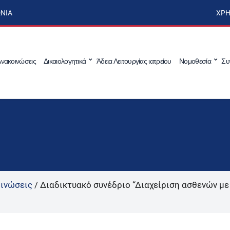
ΩΝΊΑ
ΧΡΉ
νακοινώσεις
Δικαιολογητικά
Άδεια Λειτουργίας ιατρείου
Νομοθεσία
Συ
ινώσεις
/
Διαδικτυακό συνέδριο “Διαχείριση ασθενών με