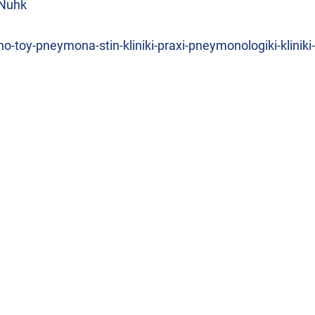
RNuhk
no-toy-pneymona-stin-kliniki-praxi-pneymonologiki-kliniki-