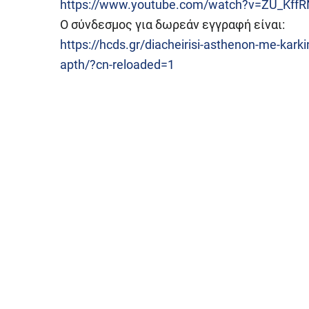
https://www.youtube.com/watch?v=ZU_Kff
Ο σύνδεσμος για δωρεάν εγγραφή είναι:
https://hcds.gr/diacheirisi-asthenon-me-karki
apth/?cn-reloaded=1