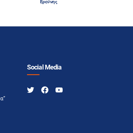
Ερεύνης
Social Media
α”