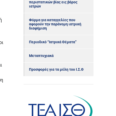
περιστατικών βίας εις βάρος
ιατρών
ή
Φόρμα για καταγγελίες που
αφορούν την παράνομη ιατρική
διαφήμιση
οι
Περιοδικό “Ιατρικά Θέματα”
Μεταπτυχιακά
ι
Προσφορές για τα μέλη του Ι.Σ.Θ
ση