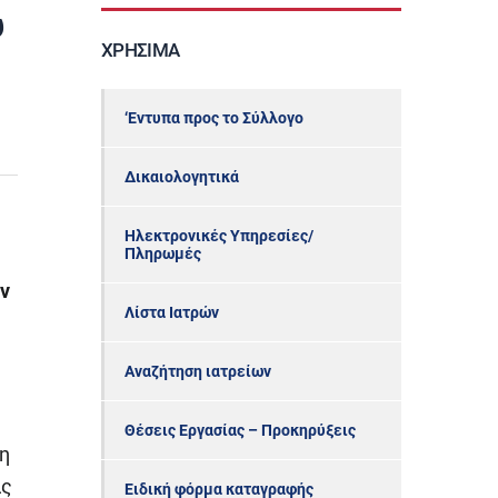
υ
ΧΡΉΣΙΜΑ
‘Εντυπα προς το Σύλλογο
Δικαιολογητικά
Ηλεκτρονικές Υπηρεσίες/
Πληρωμές
ην
Λίστα Ιατρών
Αναζήτηση ιατρείων
Θέσεις Εργασίας – Προκηρύξεις
η
ας
Ειδική φόρμα καταγραφής