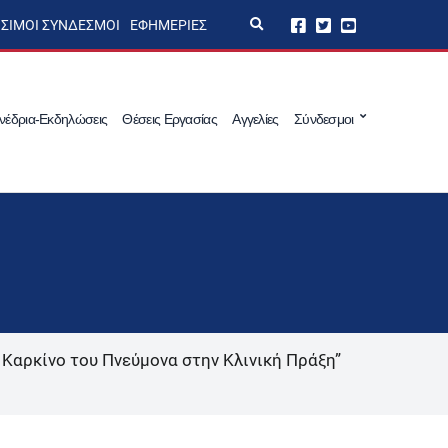
E
ΣΙΜΟΙ ΣΎΝΔΕΣΜΟΙ
ΕΦΗΜΕΡΊΕΣ
x
p
a
n
d
s
νέδρια-Εκδηλώσεις
Θέσεις Εργασίας
Αγγελίες
Σύνδεσμοι
e
a
r
c
h
f
o
r
m
 Καρκίνο του Πνεύμονα στην Κλινική Πράξη”