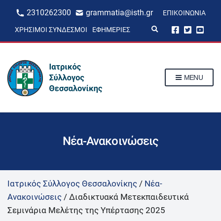
2310262300
grammatia@isth.gr
ΕΠΙΚΟΙΝΩΝΊΑ
E
ΧΡΉΣΙΜΟΙ ΣΎΝΔΕΣΜΟΙ
ΕΦΗΜΕΡΊΕΣ
x
p
a
n
d
s
MENU
e
a
r
c
h
f
o
r
Νέα-Ανακοινώσεις
m
Ιατρικός Σύλλογος Θεσσαλονίκης
/
Νέα-
Ανακοινώσεις
/
Διαδικτυακά Μετεκπαιδευτικά
Σεμινάρια Μελέτης της Υπέρτασης 2025