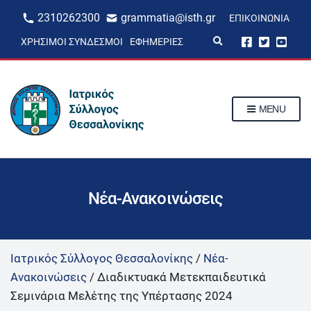
2310262300
grammatia@isth.gr
ΕΠΙΚΟΙΝΩΝΊΑ
E
ΧΡΉΣΙΜΟΙ ΣΎΝΔΕΣΜΟΙ
ΕΦΗΜΕΡΊΕΣ
x
p
a
n
d
s
MENU
e
a
r
c
h
f
o
r
Νέα-Ανακοινώσεις
m
Ιατρικός Σύλλογος Θεσσαλονίκης
/
Νέα-
Ανακοινώσεις
/
Διαδικτυακά Μετεκπαιδευτικά
Σεμινάρια Μελέτης της Υπέρτασης 2024