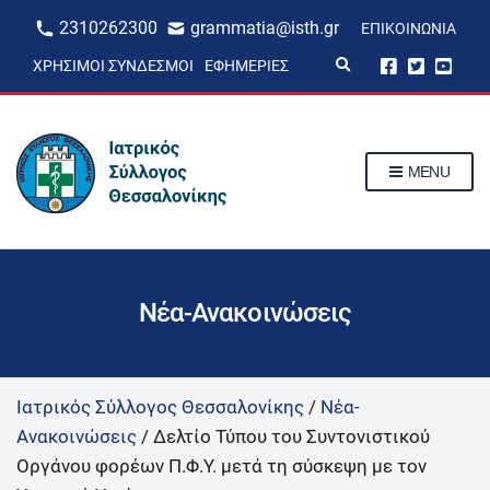
2310262300
grammatia@isth.gr
ΕΠΙΚΟΙΝΩΝΊΑ
E
ΧΡΉΣΙΜΟΙ ΣΎΝΔΕΣΜΟΙ
ΕΦΗΜΕΡΊΕΣ
x
p
a
n
d
s
MENU
e
a
r
c
h
f
o
r
Νέα-Ανακοινώσεις
m
Ιατρικός Σύλλογος Θεσσαλονίκης
/
Νέα-
Ανακοινώσεις
/
Δελτίο Τύπου του Συντονιστικού
Οργάνου φορέων Π.Φ.Υ. μετά τη σύσκεψη με τον