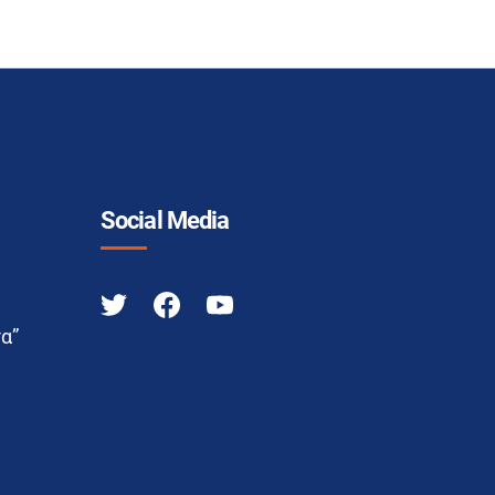
Social Media
α”