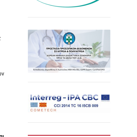
ς
ων
αι