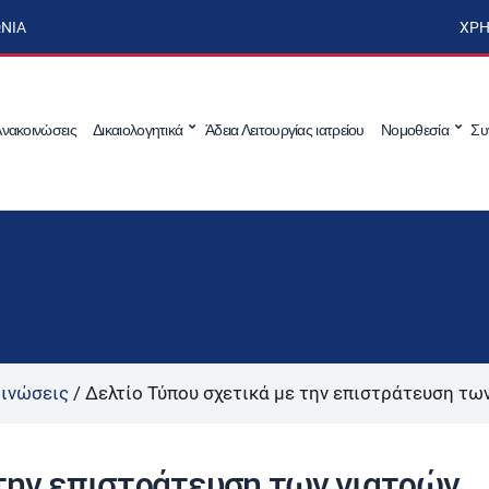
ΩΝΊΑ
ΧΡΉ
νακοινώσεις
Δικαιολογητικά
Άδεια Λειτουργίας ιατρείου
Νομοθεσία
Συ
ινώσεις
/
Δελτίο Τύπου σχετικά με την επιστράτευση τω
την επιστράτευση των γιατρών