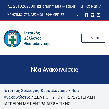
2310262300
grammatia@isth.gr
ΕΠΙΚΟΙΝΩΝΊΑ
E
ΧΡΉΣΙΜΟΙ ΣΎΝΔΕΣΜΟΙ
ΕΦΗΜΕΡΊΕΣ
x
p
a
n
d
s
MENU
e
a
r
c
h
f
o
r
Νέα-Ανακοινώσεις
m
Ιατρικός Σύλλογος Θεσσαλονίκης
/
Νέα-
Ανακοινώσεις
/
ΔΕΛΤΙΟ ΤΥΠΟΥ ΠΙΣ /ΣΥΣΤΕΓΑΣΗ
ΙΑΤΡΕΙΩΝ ΜΕ ΚΕΝΤΡΑ ΑΙΣΘΗΤΙΚΗΣ