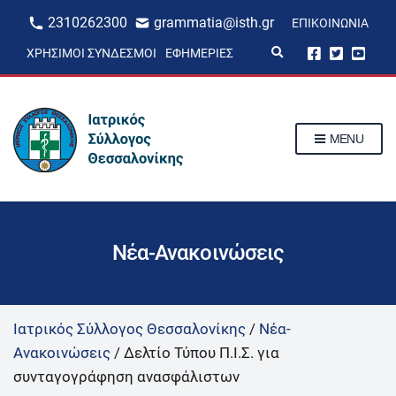
2310262300
grammatia@isth.gr
ΕΠΙΚΟΙΝΩΝΊΑ
E
ΧΡΉΣΙΜΟΙ ΣΎΝΔΕΣΜΟΙ
ΕΦΗΜΕΡΊΕΣ
x
p
a
n
d
s
MENU
e
a
r
c
h
f
o
r
Νέα-Ανακοινώσεις
m
Ιατρικός Σύλλογος Θεσσαλονίκης
/
Νέα-
Ανακοινώσεις
/
Δελτίο Τύπου Π.Ι.Σ. για
συνταγογράφηση ανασφάλιστων