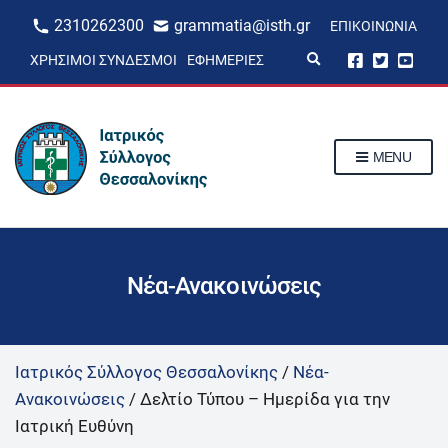
2310262300
grammatia@isth.gr
ΕΠΙΚΟΙΝΩΝΊΑ
E
ΧΡΉΣΙΜΟΙ ΣΎΝΔΕΣΜΟΙ
ΕΦΗΜΕΡΊΕΣ
x
p
a
n
d
s
MENU
e
a
r
c
h
f
o
r
Νέα-Ανακοινώσεις
m
Ιατρικός Σύλλογος Θεσσαλονίκης
/
Νέα-
Ανακοινώσεις
/
Δελτίο Τύπου – Ημερίδα για την
Ιατρική Ευθύνη