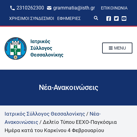
2310262300
grammatia@isth.gr
ΕΠΙΚΟΙΝΩΝΊΑ
E
ΧΡΉΣΙΜΟΙ ΣΎΝΔΕΣΜΟΙ
ΕΦΗΜΕΡΊΕΣ
x
p
a
n
d
s
MENU
e
a
r
c
h
f
o
r
Νέα-Ανακοινώσεις
m
Ιατρικός Σύλλογος Θεσσαλονίκης
/
Νέα-
Ανακοινώσεις
/
Δελτίο Τύπου ΕΕΧΟ-Παγκόσμια
Ημέρα κατά του Καρκίνου 4 Φεβρουαρίου