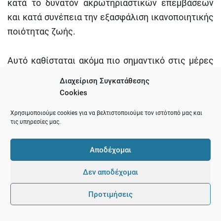
κατά το δυνατόν ακρωτηριαστικών επεμβάσεων
και κατά συνέπεια την εξασφάλιση ικανοποιητικής
ποιότητας ζωής.
Αυτό καθίσταται ακόμα πιο σημαντικό στις μέρες
μας που αντιμετωπίζονται αφενός ασθενείς
Διαχείριση Συγκατάθεσης
νεότερων ηλικιών και αφετέρου ηλικιωμένοι με
Cookies
πολλαπλά προβλήματα υγείας. Όπως τονίζει ο
Χρησιμοποιούμε cookies για να βελτιστοποιούμε τον ιστότοπό μας και
Πρόεδρος της Ελληνικής Εταιρείας Χειρουργικής
τις υπηρεσίες μας.
Ογκολογίας, Καθηγητής Χειρουργικής Ιωάννης Γ.
Καραϊτιανός,
δεν έχει αναγνωρισθεί ακόμα η
Αποδέχομαι
Χειρουργική Ογκολογία ως ιατρική εξειδίκευση
,
Δεν αποδέχομαι
όπως είναι η Παθολογική Ογκολογία και η
Ακτινοθεραπεία,
παρά την από 10ετίας και πλέον
Προτιμήσεις
θετική γνωμοδότηση του Κεντρικού Συμβουλίου
Υγείας (ΚεΣΥ),
σε αντίθεση με ό,τι συμβαίνει στις