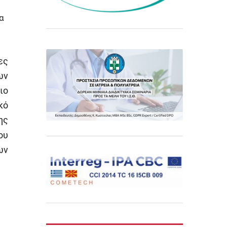
α
ες
ων
ιο
κό
ης
ου
ων