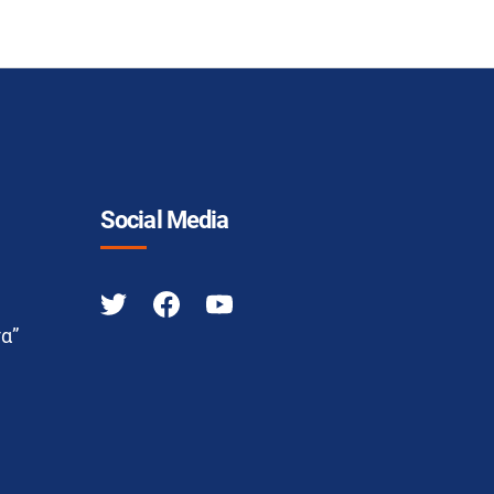
Social Media
α”