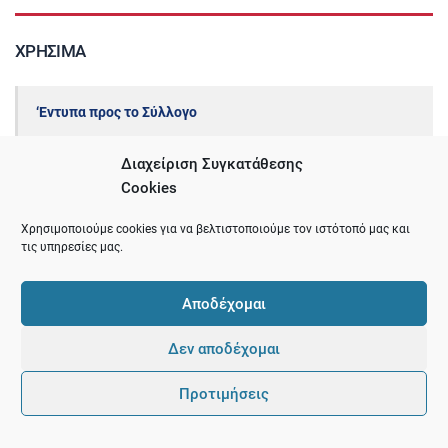
ΧΡΉΣΙΜΑ
‘Εντυπα προς το Σύλλογο
Διαχείριση Συγκατάθεσης
Δικαιολογητικά
Cookies
Ηλεκτρονικές Υπηρεσίες/Πληρωμές
Χρησιμοποιούμε cookies για να βελτιστοποιούμε τον ιστότοπό μας και
τις υπηρεσίες μας.
Λίστα Ιατρών
Αποδέχομαι
Αναζήτηση ιατρείων
Δεν αποδέχομαι
Θέσεις Εργασίας – Προκηρύξεις
Προτιμήσεις
Ειδική φόρμα καταγραφής περιστατικών βίας εις βάρος
ιατρών