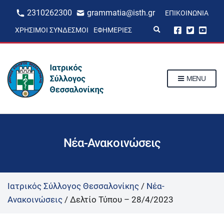
2310262300
grammatia@isth.gr
ΕΠΙΚΟΙΝΩΝΊΑ
E
ΧΡΉΣΙΜΟΙ ΣΎΝΔΕΣΜΟΙ
ΕΦΗΜΕΡΊΕΣ
x
p
a
n
d
s
MENU
e
a
r
c
h
f
o
r
Νέα-Ανακοινώσεις
m
Ιατρικός Σύλλογος Θεσσαλονίκης
/
Νέα-
Ανακοινώσεις
/
Δελτίο Τύπου – 28/4/2023