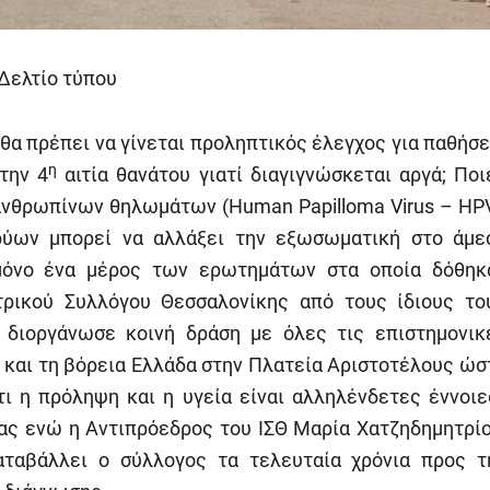
Δελτίο τύπου
ς θα πρέπει να γίνεται προληπτικός έλεγχος για παθήσε
η
την 4
αιτία θανάτου γιατί διαγιγνώσκεται αργά; Ποι
ν ανθρωπίνων θηλωμάτων (Ηuman Papilloma Virus – HPV
ύων μπορεί να αλλάξει την εξωσωματική στο άμε
μόνο ένα μέρος των ερωτημάτων στα οποία δόθηκ
τρικού Συλλόγου Θεσσαλονίκης από τους ίδιους το
 διοργάνωσε κοινή δράση με όλες τις επιστημονικ
η και τη βόρεια Ελλάδα στην Πλατεία Αριστοτέλους ώσ
τι η πρόληψη και η υγεία είναι αλληλένδετες έννοιε
σας ενώ η Αντιπρόεδρος του ΙΣΘ Μαρία Χατζηδημητρί
αταβάλλει ο σύλλογος τα τελευταία χρόνια προς τ