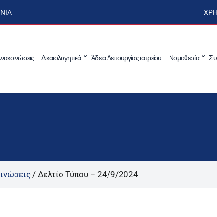
ΩΝΊΑ
ΧΡΉ
νακοινώσεις
Δικαιολογητικά
Άδεια Λειτουργίας ιατρείου
Νομοθεσία
Συ
ινώσεις
/
Δελτίο Τύπου – 24/9/2024
4