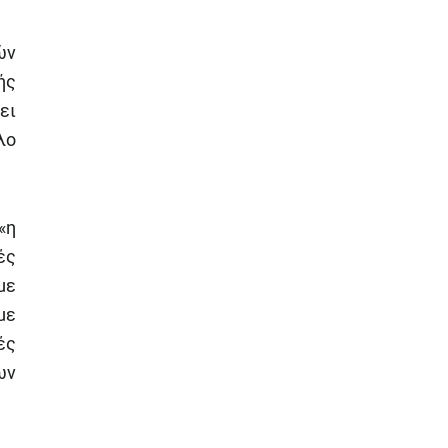
ών
ής
ει
λο
«η
ές
με
με
ές
ων