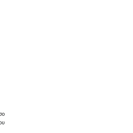
σο
ου