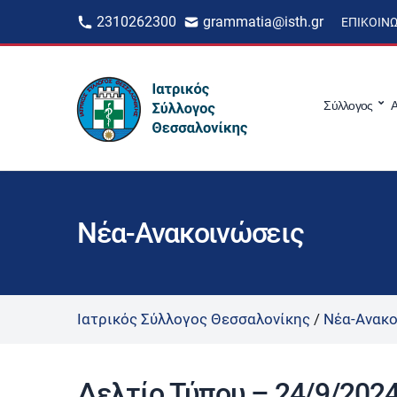
2310262300
grammatia@isth.gr
ΕΠΙΚΟΙΝ
Σύλλογος
Α
Νέα-Ανακοινώσεις
Ιατρικός Σύλλογος Θεσσαλονίκης
/
Νέα-Ανακο
Δελτίο Τύπου – 24/9/202