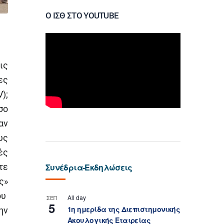
Ο ΙΣΘ ΣΤΟ YOUTUBE
ις
ες
);
σο
αν
υς
ές
τε
Συνέδρια-Εκδηλώσεις
ς»
ου
All day
ΣΕΠ
5
1η ημερίδα της Διεπιστημονικής
ην
Ακουλογικής Εταιρείας