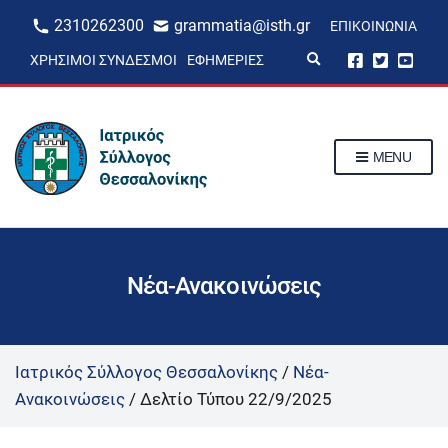
2310262300
grammatia@isth.gr
ΕΠΙΚΟΙΝΩΝΊΑ
E
ΧΡΉΣΙΜΟΙ ΣΎΝΔΕΣΜΟΙ
ΕΦΗΜΕΡΊΕΣ
x
p
a
n
d
s
MENU
e
a
r
c
h
f
o
r
Νέα-Ανακοινώσεις
m
Ιατρικός Σύλλογος Θεσσαλονίκης
/
Νέα-
Ανακοινώσεις
/
Δελτίο Τύπου 22/9/2025