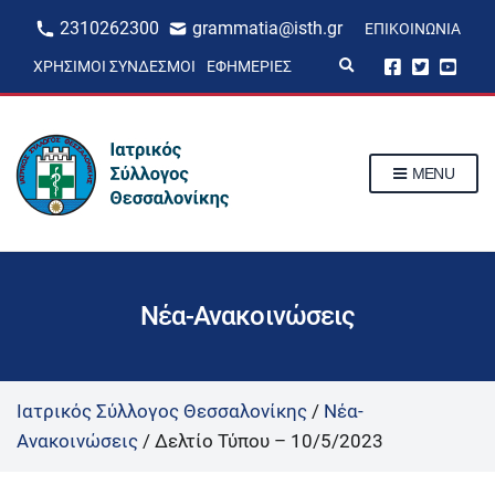
2310262300
grammatia@isth.gr
ΕΠΙΚΟΙΝΩΝΊΑ
E
ΧΡΉΣΙΜΟΙ ΣΎΝΔΕΣΜΟΙ
ΕΦΗΜΕΡΊΕΣ
x
p
a
n
d
s
MENU
e
a
r
c
h
f
o
r
Νέα-Ανακοινώσεις
m
Ιατρικός Σύλλογος Θεσσαλονίκης
/
Νέα-
Ανακοινώσεις
/
Δελτίο Τύπου – 10/5/2023