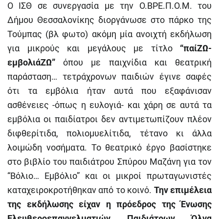
Ο ΙΣΘ σε συνεργασία με την Ο.ΒΡΕ.Π.Ο.Μ. του
Δήμου Θεσσαλονίκης διοργάνωσε στο πάρκο της
Τούμπας (βλ φωτο) ακόμη μία ανοιχτή εκδήλωση
για μικρούς και μεγάλους με τίτλο
“παίΖΩ-
εμβολιάΖΩ”
όπου με παιχνίδια και θεατρική
παράσταση… τετράχρονων παιδιών έγινε σαφές
ότι τα εμβόλια ήταν αυτά που εξαφάνισαν
ασθένειες -όπως η ευλογιά- και χάρη σε αυτά τα
εμβόλια οι παιδίατροι δεν αντιμετωπίζουν πλέον
διφθερίτιδα, πολιομυελίτιδα, τέτανο κι άλλα
λοιμώδη νοσήματα. Το θεατρικό έργο βασίστηκε
στο βιβλίο του παιδιάτρου Σπύρου Μαζάνη για τον
“Βόλιο… Εμβόλιο” και οι μικροί πρωταγωνιστές
καταχειροκροτήθηκαν από το κοινό.
Την επιμέλεια
της εκδήλωσης είχαν η πρόεδρος της Ένωσης
Ελευθεροεπαγγελματιών Παιδιάτρων Όλγα