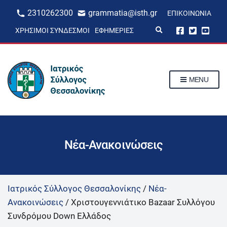
2310262300
grammatia@isth.gr
ΕΠΙΚΟΙΝΩΝΊΑ
E
ΧΡΉΣΙΜΟΙ ΣΎΝΔΕΣΜΟΙ
ΕΦΗΜΕΡΊΕΣ
x
p
a
n
d
s
MENU
e
a
r
c
h
f
o
r
Νέα-Ανακοινώσεις
m
Ιατρικός Σύλλογος Θεσσαλονίκης
/
Νέα-
Ανακοινώσεις
/
Χριστουγεννιάτικο Bazaar Συλλόγου
Συνδρόμου Down Ελλάδος