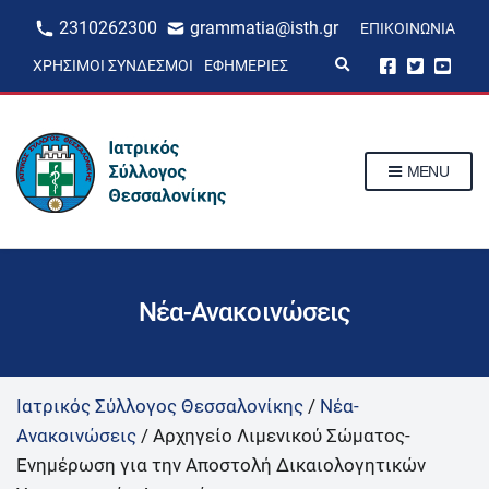
2310262300
grammatia@isth.gr
ΕΠΙΚΟΙΝΩΝΊΑ
E
ΧΡΉΣΙΜΟΙ ΣΎΝΔΕΣΜΟΙ
ΕΦΗΜΕΡΊΕΣ
x
p
a
n
d
s
MENU
e
a
r
c
h
f
o
r
Νέα-Ανακοινώσεις
m
Ιατρικός Σύλλογος Θεσσαλονίκης
/
Νέα-
Ανακοινώσεις
/
Αρχηγείο Λιμενικού Σώματος-
Ενημέρωση για την Αποστολή Δικαιολογητικών