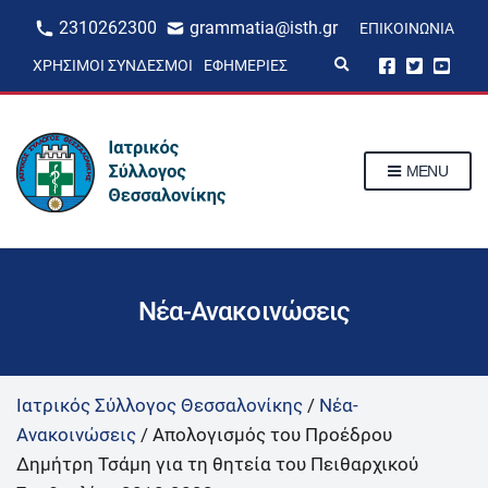
2310262300
grammatia@isth.gr
ΕΠΙΚΟΙΝΩΝΊΑ
E
ΧΡΉΣΙΜΟΙ ΣΎΝΔΕΣΜΟΙ
ΕΦΗΜΕΡΊΕΣ
x
p
a
n
d
s
MENU
e
a
r
c
h
f
o
r
Νέα-Ανακοινώσεις
m
Ιατρικός Σύλλογος Θεσσαλονίκης
/
Νέα-
Ανακοινώσεις
/
Απολογισμός του Προέδρου
Δημήτρη Τσάμη για τη θητεία του Πειθαρχικού