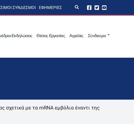
E
ΣΙΜΟΙ ΣΎΝΔΕΣΜΟΙ
ΕΦΗΜΕΡΊΕΣ
x
p
a
n
d
s
νέδρια-Εκδηλώσεις
Θέσεις Εργασίας
Αγγελίες
Σύνδεσμοι
e
a
r
c
h
f
o
r
m
ας σχετικά με τα mRNA εμβόλια έναντι της