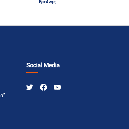
Ερεύνης
Social Media
α”