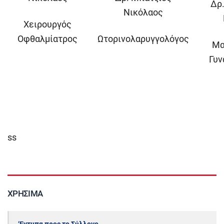
Δρ.
Νικόλαος
Χειρουργός
Οφθαλμίατρος
Ωτορινολαρυγγολόγος
Μα
Γυν
ss
ΧΡΉΣΙΜΑ