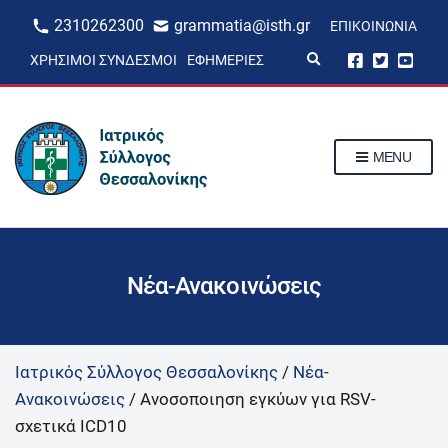
2310262300
grammatia@isth.gr
ΕΠΙΚΟΙΝΩΝΊΑ
E
ΧΡΉΣΙΜΟΙ ΣΎΝΔΕΣΜΟΙ
ΕΦΗΜΕΡΊΕΣ
x
p
a
n
d
s
MENU
e
a
r
c
h
f
o
r
Νέα-Ανακοινώσεις
m
Ιατρικός Σύλλογος Θεσσαλονίκης
/
Νέα-
Ανακοινώσεις
/
Ανοσοποιηση εγκύων για RSV-
σxετικά ICD10