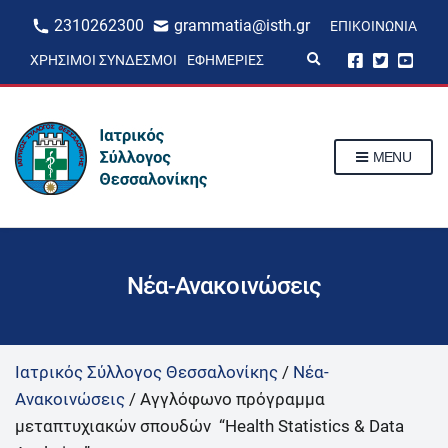
2310262300
grammatia@isth.gr
ΕΠΙΚΟΙΝΩΝΊΑ
E
ΧΡΉΣΙΜΟΙ ΣΎΝΔΕΣΜΟΙ
ΕΦΗΜΕΡΊΕΣ
x
p
a
n
d
s
MENU
e
a
r
c
h
f
o
r
Νέα-Ανακοινώσεις
m
Ιατρικός Σύλλογος Θεσσαλονίκης
/
Νέα-
Ανακοινώσεις
/
Αγγλόφωνο πρόγραμμα
μεταπτυχιακών σπουδών “Health Statistics & Data