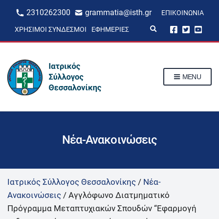
2310262300
grammatia@isth.gr
ΕΠΙΚΟΙΝΩΝΊΑ
E
ΧΡΉΣΙΜΟΙ ΣΎΝΔΕΣΜΟΙ
ΕΦΗΜΕΡΊΕΣ
x
p
a
n
d
s
MENU
e
a
r
c
h
f
o
r
Νέα-Ανακοινώσεις
m
Ιατρικός Σύλλογος Θεσσαλονίκης
/
Νέα-
Ανακοινώσεις
/
Αγγλόφωνο Διατμηματικό
Πρόγραμμα Μεταπτυχιακών Σπουδών “Εφαρμογή