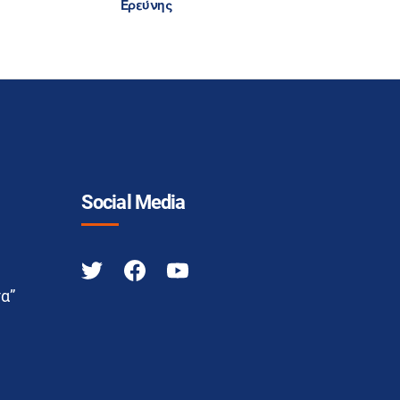
Ερεύνης
Social Media
α”