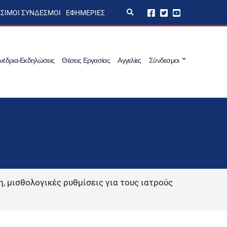
E
ΣΙΜΟΙ ΣΎΝΔΕΣΜΟΙ
ΕΦΗΜΕΡΊΕΣ
x
p
a
n
d
s
νέδρια-Εκδηλώσεις
Θέσεις Εργασίας
Αγγελίες
Σύνδεσμοι
e
a
r
c
h
f
o
r
m
, μισθολογικές ρυθμίσεις για τους ιατρούς