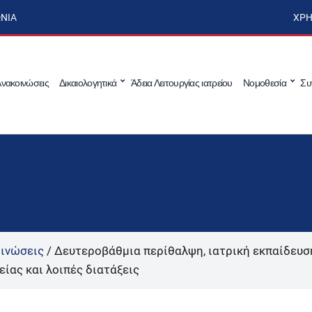
ΩΝΊΑ
ΧΡΉ
νακοινώσεις
Δικαιολογητικά
Άδεια Λειτουργίας ιατρείου
Νομοθεσία
Συ
ινώσεις
/
Δευτεροβάθμια περίθαλψη, ιατρική εκπαίδευση
ίας και λοιπές διατάξεις