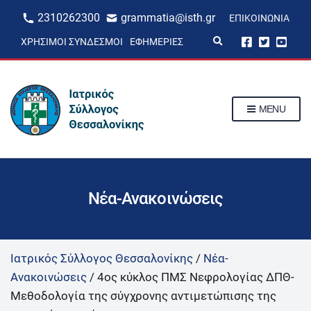
2310262300
grammatia@isth.gr
ΕΠΙΚΟΙΝΩΝΊΑ
E
ΧΡΉΣΙΜΟΙ ΣΎΝΔΕΣΜΟΙ
ΕΦΗΜΕΡΊΕΣ
x
p
a
n
d
s
MENU
e
a
r
c
h
f
o
r
Νέα-Ανακοινώσεις
m
Ιατρικός Σύλλογος Θεσσαλονίκης
/
Νέα-
Ανακοινώσεις
/
4ος κύκλος ΠΜΣ Νεφρολογίας ΔΠΘ-
Μεθοδολογία της σύγχρονης αντιμετώπισης της