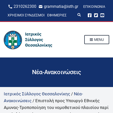
2310262300
grammatia@isth.gr
ΕΠΙΚΟΙΝΩΝΊΑ
E
ΧΡΉΣΙΜΟΙ ΣΎΝΔΕΣΜΟΙ
ΕΦΗΜΕΡΊΕΣ
x
p
a
n
d
s
MENU
e
a
r
c
h
f
o
r
Νέα-Ανακοινώσεις
m
Ιατρικός Σύλλογος Θεσσαλονίκης
/
Νέα-
Ανακοινώσεις
/
Επιστολή προς Υπουργό Εθνικής
Αμυνας-Τροποποίηση του νομοθετικού πλαισίου περί