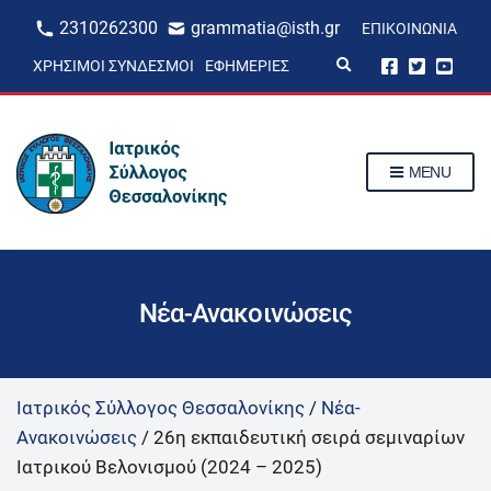
2310262300
grammatia@isth.gr
ΕΠΙΚΟΙΝΩΝΊΑ
E
ΧΡΉΣΙΜΟΙ ΣΎΝΔΕΣΜΟΙ
ΕΦΗΜΕΡΊΕΣ
x
p
a
n
d
s
MENU
e
a
r
c
h
f
o
r
Νέα-Ανακοινώσεις
m
Ιατρικός Σύλλογος Θεσσαλονίκης
/
Νέα-
Ανακοινώσεις
/
26η εκπαιδευτική σειρά σεμιναρίων
Ιατρικού Βελονισμού (2024 – 2025)