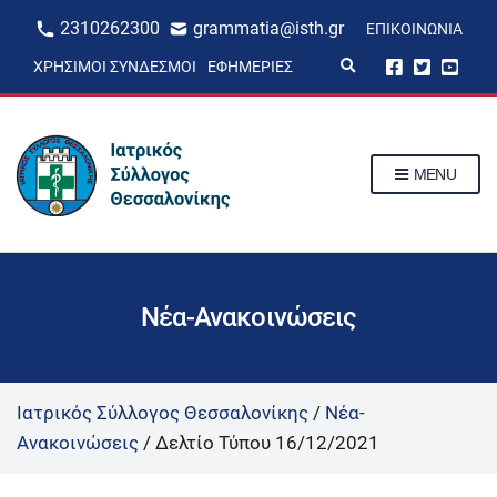
2310262300
grammatia@isth.gr
ΕΠΙΚΟΙΝΩΝΊΑ
E
ΧΡΉΣΙΜΟΙ ΣΎΝΔΕΣΜΟΙ
ΕΦΗΜΕΡΊΕΣ
x
p
a
n
d
s
MENU
e
a
r
c
h
f
o
r
Νέα-Ανακοινώσεις
m
Ιατρικός Σύλλογος Θεσσαλονίκης
/
Νέα-
Ανακοινώσεις
/
Δελτίο Τύπου 16/12/2021