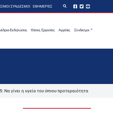
E
ΣΙΜΟΙ ΣΎΝΔΕΣΜΟΙ
ΕΦΗΜΕΡΊΕΣ
x
p
a
n
d
s
νέδρια-Εκδηλώσεις
Θέσεις Εργασίας
Αγγελίες
Σύνδεσμοι
e
a
r
c
h
f
o
r
m
 Να γίνει η υγεία του ύπνου προτεραιότητα