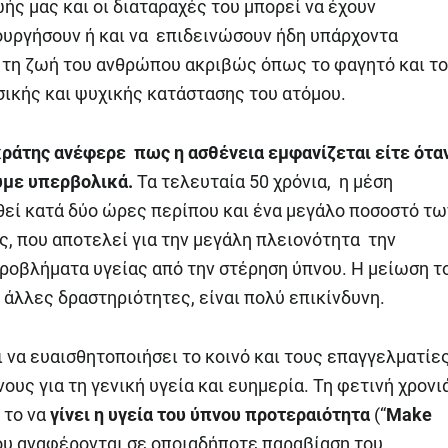
ής μας και οι διαταραχές του μπορεί να έχουν
ιουργήσουν ή και να επιδεινώσουν ήδη υπάρχοντα
α τη ζωή του ανθρώπου ακριβώς όπως το φαγητό και το
ικής και ψυχικής κατάστασης του ατόμου.
οκράτης ανέφερε πως η ασθένεια εμφανίζεται είτε ότα
ύμε υπερβολικά.
Τα τελευταία 50 χρόνια, η μέση
θεί κατά δύο ώρες περίπου και ένα μεγάλο ποσοστό τω
, που αποτελεί για την μεγάλη πλειονότητα την
προβλήματα υγείας από την στέρηση ύπνου. Η μείωση τ
άλλες δραστηριότητες, είναι πολύ επικίνδυνη.
 να ευαισθητοποιήσει το κοινό και τους επαγγελματίε
ους για τη γενική υγεία και ευημερία. Τη φετινή χρονι
 το να
γίνει η υγεία του ύπνου προτεραιότητα
(“
Make
νου αναφέρονται σε οποιαδήποτε παραβίαση του