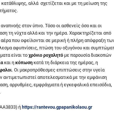
κατάθλιψης, αλλά σχετίζεται και με τη μείωση της
τήματος.
 αναπνοής στον ύπνο. Τόσο οι ασθενείς όσο και οι
ση τη νύχτα αλλά και την ημέρα. Χαρακτηρίζεται από
 αέρα που οφείλονται σε μερική ή πλήρη απόφραξη τω
εσμα αφυπνίσεις, πτώση του οξυγόνου και συμπτώμα
ματα είναι το
χρόνιο ροχαλητό
με παρουσία διακοπών
ία
και η
κόπωση
κατά τη διάρκεια της ημέρας, η
φαλοι
. Οι μακροπρόθεσμες επιπτώσεις στην υγεία
εν αντιμετωπιστεί αποτελεσματικά με την εμφάνιση
ση, αρρυθμίες, εμφράγματα ή εγκεφαλικά επεισόδια,
.
ΜΑΑ3833) ή
https://rantevou.gpapanikolaou.gr