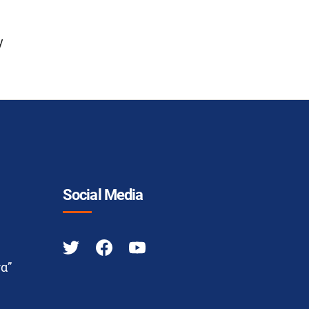
y
Social Media
α”