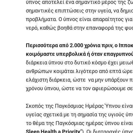
ύπνος αποτελεί ένα σημαντικό μέρος της ζω
σημαντικές επιπτώσεις στην υγεία, να δημ
προβλήματα. Ο ύπνος είναι απαραίτητος γι
νερό, καθώς βοηθά στην επαναφορά της φυσ
Περισσότερα από 2.000 χρόνια πριν, ο Ιππ
κοιμόμαστε υπερβολικά ή όταν επαγρυπνο
διάρκεια ύπνου στο δυτικό κόσμο έχει μειω
ανθρώπων κοιμάται λιγότερο από επτά ώρες
ελάχιστη διάρκεια, ώστε να μην υπάρξουν 
χρόνου ύπνου, ώστε να τον αφιερώσουμε σε 
Σκοπός της Παγκόσμιας Ημέρας Ύπνου είναι
υγείας σχετικά με τη σημασία της υγιούς ύπν
το θέμα της Παγκόσμιας ημέρας ύπνου είναι
Sleep Health a Priority
”). Οι διαταραχές ύπ