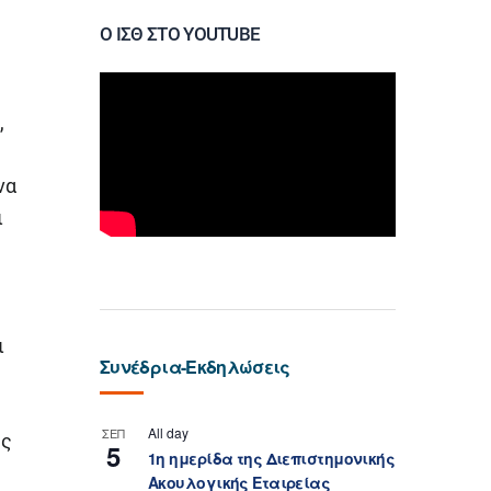
Ο ΙΣΘ ΣΤΟ YOUTUBE
,
να
ι
ι
Συνέδρια-Εκδηλώσεις
All day
ΣΕΠ
ης
5
1η ημερίδα της Διεπιστημονικής
Ακουλογικής Εταιρείας