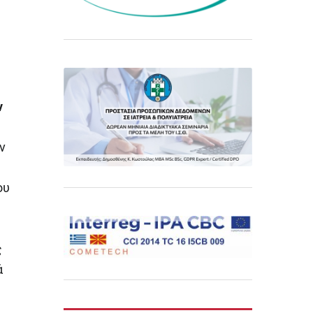
ν
ν
ου
ς
ά